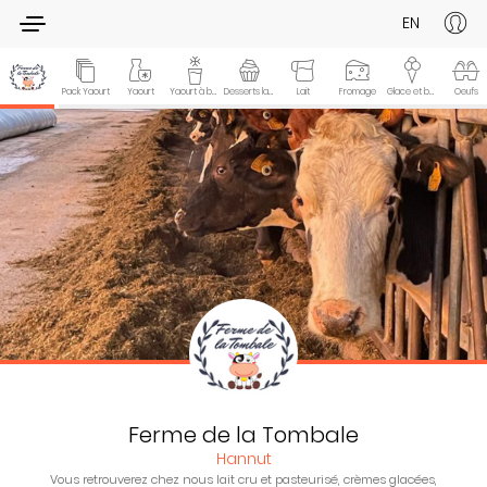
EN
Pack Yaourt
Yaourt
Yaourt à boire
Desserts lactés
Lait
Fromage
Glace et bâtonnets
Oeufs
Ferme de la Tombale
Hannut
Vous retrouverez chez nous lait cru et pasteurisé, crèmes glacées,